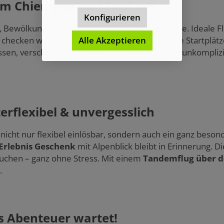
 im Chiemgau und Tirol aus
Konfigurieren
, Bewölkung und Temperatur eine wichtige Rolle. Ideale 
b checken wir täglich die Wetterdaten für unsere Startplät
Alle Akzeptieren
passen, verschieben wir Deinen Tandemflug ganz unkompliz
erflexibel & unvergesslich
 nicht nur flexibel einlösbar, sondern auch ein ganz bes
Erlebnis Geschenk
mit Alpenblick bleibt in Erinnerung. 
uchen – ganz ohne Stress. Mit einem
Tandemflug über d
.
es Abenteuer wartet!