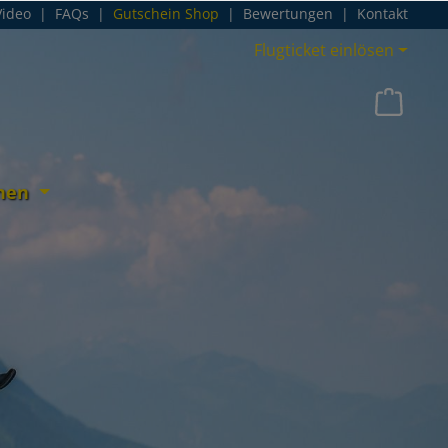
Video
|
FAQs
|
Gutschein Shop
|
Bewertungen
|
Kontakt
Flugticket einlösen
nen