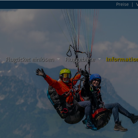
Preise
|
Flugticket einlösen
Fluggebiete
Informatio