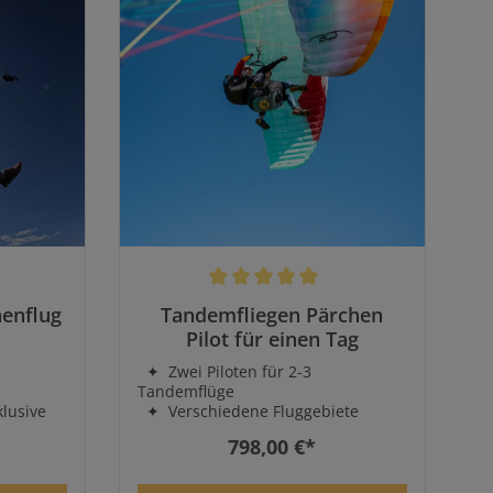
rtung von 5 von 5 Sternen
Durchschnittliche Bewertung von 5 von 5
enflug
Tandemfliegen Pärchen
Pilot für einen Tag
✦ Zwei Piloten für 2-3
Tandemflüge
klusive
✦ Verschiedene Fluggebiete
✦ Upgrade Foto & Video Service
798,00 €*