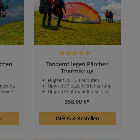
rtung von 5 von 5 Sternen
Durchschnittliche Bewertung von 5 von 5
rchen
Tandemfliegen Pärchen
g
Thermikflug
n
✦ Flugzeit 20 – 30 Minuten
ngerung
✦ Upgrade Flugzeitverlängerung
ervice
✦ Upgrade Foto & Video Service
358,00 €*
n
INFOS & Bestellen