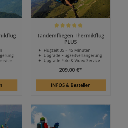
rtung von 5 von 5 Sternen
Durchschnittliche Bewertung von 5 von 5
ikflug
Tandemfliegen Thermikflug
PLUS
en
✦ Flugzeit 35 – 45 Minuten
ngerung
✦ Upgrade Flugzeitverlängerung
ervice
✦ Upgrade Foto & Video Service
209,00 €*
n
INFOS & Bestellen