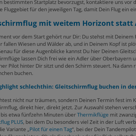
n bestimmten Startplatz bevorzugst, kontaktiere uns vor
e Fluggebiet für den jeweiligen Tag, damit Dein Flug ein ei
schirmflug mit weitem Horizont statt 
ent vor dem Start gehört nur Dir: Du stehst mit Deinem P
ir fallen Wiesen und Wälder ab, und in Deinem Kopf ist plö
 Genau für diese Augenblicke kannst Du hier Deinen Gleit
hirmflüge lassen Dich frei wie ein Adler über Oberbayern
er Pilot hinter Dir sitzt und den Schirm steuert. Na dann r
nchen buchen.
ghlight schlechthin: Gleitschirmflug buchen in 
test nicht nur träumen, sondern Deinen Termin fest im 
hirmflug, direkt hier, direkt jetzt. Zur Auswahl stehen v
t bis etwa fünfzehn Minuten über
Thermikflüge
mit zwanzig
flug PLUS
, bei dem Du besonders viel Zeit in der Luft ve
ie Variante „
Pilot für einen Tag
“, bei der Dein Tandempilot 