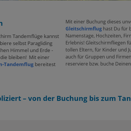
n
Mit einer Buchung dieses un
Gleitschirmflug
hast Du für 
Namenstage, Hochzeiten, Firm
tschirm Tandemflüge kannst
Erlebnis! Gleitschirmfliegen f
iere selbst Paragliding
tollen Eltern, für Kinder und J
chen Himmel und Erde -
auch für Gruppen und Firmen
die bleiben! Mit einer
reserviere bzw. buche Deinen
rm-Tandemflug
bereitest
iziert – von der Buchung bis zum Ta