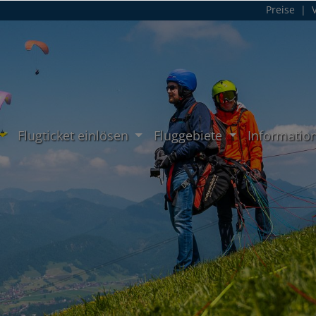
Preise
|
Flugticket einlösen
Fluggebiete
Informatio