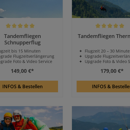
schnittliche Bewertung von 5 von 5 Sternen
Durchschnittliche Bewe
Tandemfliegen
Tandemfliegen Therm
Schnupperflug
zeit bis 15 Minuten
✦ Flugzeit 20 – 30 Minut
rade Flugzeitverlängerung
✦ Upgrade Flugzeitverlä
ade Foto & Video Service
✦ Upgrade Foto & Video S
149,00 €*
179,00 €*
INFOS & Bestellen
INFOS & Bestelle