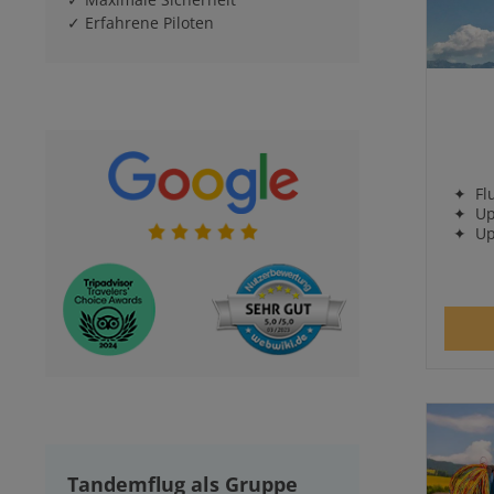
✓ Erfahrene Piloten
Durch
✦ Flug
✦ Upg
✦ Upgr
Tandemflug als Gruppe