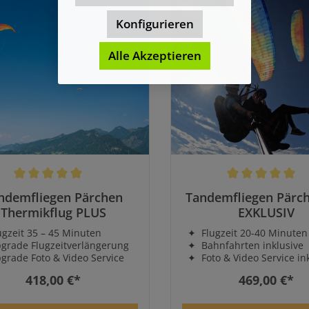
Konfigurieren
Alle Akzeptieren
schnittliche Bewertung von 5 von 5 Sternen
Durchschnittliche Bewe
ndemfliegen Pärchen
Tandemfliegen Pärch
Thermikflug PLUS
EXKLUSIV
zeit 35 – 45 Minuten
✦ Flugzeit 20-40 Minuten
rade Flugzeitverlängerung
✦ Bahnfahrten inklusive
ade Foto & Video Service
✦ Foto & Video Service in
418,00 €*
469,00 €*