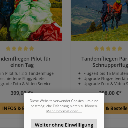
schnittliche Bewertung von 5 von 5 Sternen
Durchschnittliche Bewe
ndemfliegen Pilot für
Tandemfliegen Pä
einen Tag
Schnupperflu
 Pilot für 2-3 Tandemflüge
✦ Flugzeit bis 15 Minute
schiedene Fluggebiete
✦ Upgrade Flugzeitverlä
ade Foto & Video Service
✦ Upgrade Foto & Video S
399,00 €*
298,00 €*
Diese Website verwendet Cookies, um eine
bestmögliche Erfahrung bieten zu können.
INFOS & Bestellen
INFOS & Bestelle
Mehr Informationen ...
Weiter ohne Einwilligung