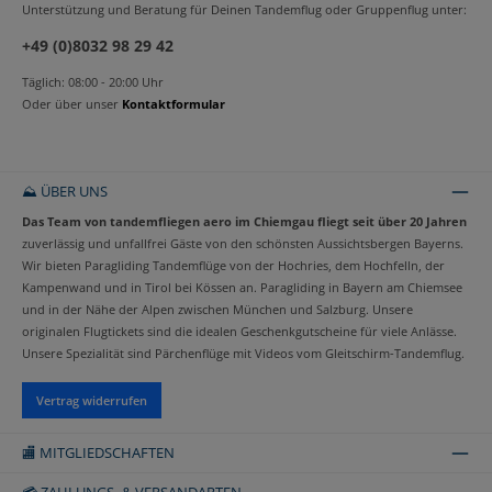
Unterstützung und Beratung für Deinen Tandemflug oder Gruppenflug unter:
+49 (0)8032 98 29 42
Täglich: 08:00 - 20:00 Uhr
Oder über unser
Kontaktformular
⛰️ ÜBER UNS
Das Team von tandemfliegen aero im Chiemgau fliegt seit über 20 Jahren
zuverlässig und unfallfrei Gäste von den schönsten Aussichtsbergen Bayerns.
Wir bieten Paragliding Tandemflüge von der Hochries, dem Hochfelln, der
Kampenwand und in Tirol bei Kössen an. Paragliding in Bayern am Chiemsee
und in der Nähe der Alpen zwischen München und Salzburg. Unsere
originalen Flugtickets sind die idealen Geschenkgutscheine für viele Anlässe.
Unsere Spezialität sind Pärchenflüge mit Videos vom Gleitschirm-Tandemflug.
Vertrag widerrufen
🏬 MITGLIEDSCHAFTEN