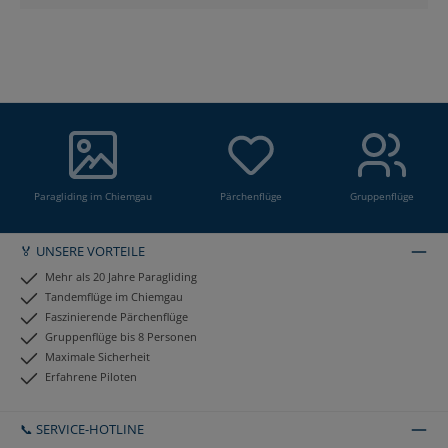
Paragliding im Chiemgau
Pärchenflüge
Gruppenflüge
🏅 UNSERE VORTEILE
Mehr als 20 Jahre Paragliding
Tandemflüge im Chiemgau
Faszinierende Pärchenflüge
Gruppenflüge bis 8 Personen
Maximale Sicherheit
Erfahrene Piloten
📞 SERVICE-HOTLINE