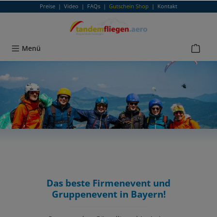
Preise
|
Video
|
FAQs
|
Gutschein Shop
|
Kontakt
alt springen
Menü
Das beste Firmenevent und
Gruppenevent in Bayern!