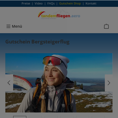
Preise
|
Video
|
FAQs
|
Gutschein Shop
|
Kontakt
alt springen
Menü
Gutschein Bergsteigerflug
Bildergalerie überspringen