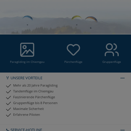
Paragliding im Chiemgau
Pärchenflüge
Gruppenflüge
🏅 UNSERE VORTEILE
Mehr als 20 Jahre Paragliding
Tandemflüge im Chiemgau
Faszinierende Pärchenflüge
Gruppenflüge bis 8 Personen
Maximale Sicherheit
Erfahrene Piloten
📞 SERVICE-HOTLINE